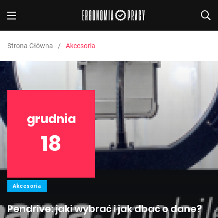
Strona Główna
Akcesoria
grudnia
18
Akcesoria
Pendrive: jaki wybrać i jak dbać o dane?